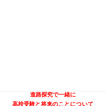
また今回考えた志望動機は不十分だと感じたので
今後さらに改善していこうと思った。
いよいよ高校受験を迎える
中学３年の皆さん
来年受験生となる
中学２年の皆さん
進路探究で一緒に
高校受験と将来のこと
について