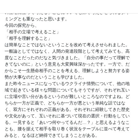
またロシアがウクライナへ侵攻したこともあり、結果的に「相手
の立場に立って考える」ことについても深く考えさせられるタイ
ミングとも重なったと思います。
今回の探究から、
「相手の立場で考えること」
「相手を理解すること」
は簡単なことではないということを改めて考えさせられました。
一般論としてではなく、人間の発達段階として考えてみても、高
度なことだったのだなと気づきました。「自分の事だって理解で
きてないのに」という意見も大変興味深かったです。一方で、だ
からこそ一生懸命相手のことを考える、理解しようと努力する姿
勢が大事なのだということも学びました。
また昨今ニュースになっているウクライナ情勢について、他の地
域で起きている様々な問題についてもそうですが、それぞれ互い
に立場や言い分があるというのが難しいところなのですよね。ど
ちらか一方が正義で、どちらか一方が悪という単純な話ではな
く、双方にそれぞれの正義がある。それぞれに経験してきた歴史
や文化があって、互いそれに基づいて現在の選択・行動をしてい
る。一見すると「あいつ何やってるんだ…？」と思えるようなこ
とも、腰を据えて相手を取り巻く状況をテーブルに並べて考えて
みると、なるほど納得できてしまうことがある。