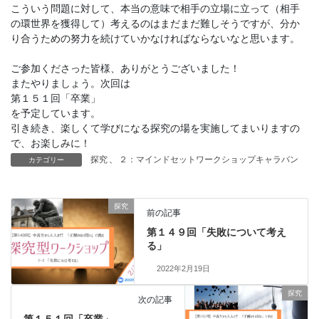
こういう問題に対して、本当の意味で相手の立場に立って（相手
の環世界を獲得して）考えるのはまだまだ難しそうですが、分か
り合うための努力を続けていかなければならないなと思います。
ご参加くださった皆様、ありがとうございました！
またやりましょう。次回は
第１５１回「卒業」
を予定しています。
引き続き、楽しくて学びになる探究の場を実施してまいりますの
で、お楽しみに！
探究
、
２：マインドセットワークショップキャラバン
カテゴリー
探究
前の記事
第１４９回「失敗について考え
る」
2022年2月19日
探究
次の記事
第１５１回「卒業」