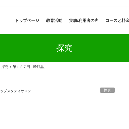
トップページ
教育活動
実績/利用者の声
コースと料
探究
探究
第１２７回「嗜好品」
探究
ップスタディサロン