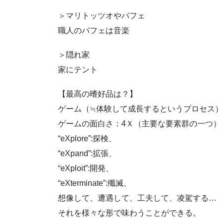
＞マリトッツオやパフェ
職人のパフェは音楽
＞隠れ家
家にテント
【最高の嗜好品は？】
ゲーム（≒体験して成長するというプロセス
ゲームの面白さ：4Ｘ（主要な要素群の一つ）
“eXplore”:探検、
“eXpand”:拡張、
“eXploit”:開発、
“eXterminate”:殲滅、
想像して、遭遇して、工夫して、凌駕する…
それを様々な形で味わうことができる。