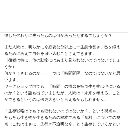
と言う独占フィールドを手に入れましたし、ダチョウは飛ぶこと
を辞めて地上に降り立ちました）
そこで人間が選択と集中してきたものは何なのかと考えるのはと
ても面白いと思います。
ワークショップ中でも出てきた話題ですが、人間が言語能力を獲
得した代わりに失ったものは何かあったりするでしょうか？
また人間は、明らかに今必要な分以上に一生懸命働き、己を鍛え
るためにあえて自分を追い込むことさえできます。
（後者は特に、他の動物にはあまり見られないのではないでしょ
うか）
何がそうさせるのか、、一つは「時間間隔」なのではないかと思
います。
ワークショップ内でも、「時間」の概念を持つ生き物は他にいる
のか？という話も出ていましたが、人間は「未来を考える」こと
ができるというのは殊更大きいと言えるかもしれません。
「生存戦略はそもそも取れないのではないか？」という視点や、
そもそも生き物が生きるための根本である「食料」についての視
点（これはまさに、先行き不透明な今、どう生存していくかとい