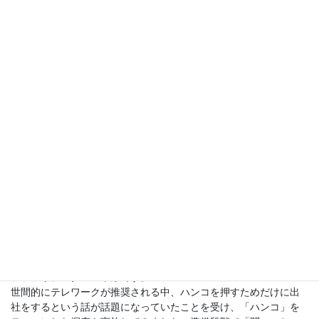
↓
→それを望む人がいるからダメ（ハンコで上手くいっているなら
そのままでいい）
→すべてがクソリプOR騙されやすくなるになる世界はダメ。（エ
ストニア例の裏）
→マイナーだからセキュリティは相対的に高くなる。
→現物の堅牢性（震災時とかどうしよう？）
＞でも…
全てがハンコでいいわけではないですね
>>なるほど、数少ないハンコ文化は、ハッカーが狙うメリットが
小さくなるんですね。（笑）
>>相続でパスワードがわからなくて困ること結構あります。
ーーー
【ファシリテーターより】
今回もご参加いただきありがとうございました。
ファシリテーターの木原です。
世間的にテレワークが推奨される中、ハンコを押すためだけに出
社をするという話が話題になっていたことを受け、「ハンコ」を