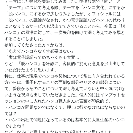
テーマにした探究を実施してみました。準備段階で「問い」と
「テーマ」について考える際、テーマを「ハンコ文化」にするか
「脱ハンコ」にするかで少し悩みましたが、オフィシャルには
「脱ハンコ」の議論がなされ、かつ電子認証などハンコの代わり
にとなりうるサービスも沢山でてきていることから、今回は「脱
ハンコ」の風潮に対して、一度矢印を向けて深く考えてみる場と
することにしました。
参加してくださった方々からは、
「あえてハンコをなくす必要はない」
「実は電子認証ってめちゃくちゃ大変…」
など、「脱ハンコ」を冷静に、客観的に捉えた意見を沢山出して
いただけたように思います。
特に、仕事の現場でハンコや契約について常に向き合われている
方からは、電子化することの面倒な部分やリスクの部分につい
て、普段からそのことについて深く考えていないと中々気づけな
いような視点も出していただきました。個人的にはインプットセ
ッションの中に入れたハンコ職人さんの言葉が印象的で、
・ハンコが問題なのではなくて、押しに行かなければならないの
では？
・ハンコ出社で問題になっているのは基本的に大量生産のハンコ
ですよね？
など、なるほど職人さんならではの視点だなと思いました。