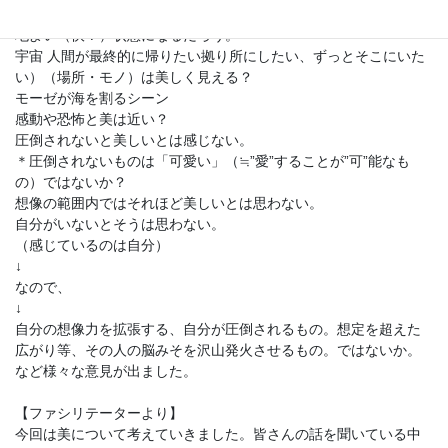
の神（仏）は悟りの光をもたらしてくれるから、 めちゃくちゃ心
地よい（快？）状態になるだろう。
宇宙 人間が最終的に帰りたい拠り所にしたい、ずっとそこにいた
い）（場所・モノ）は美しく見える？
モーゼが海を割るシーン
感動や恐怖と美は近い？
圧倒されないと美しいとは感じない。
＊圧倒されないものは「可愛い」（≒”愛”することが”可”能なも
の）ではないか？
想像の範囲内ではそれほど美しいとは思わない。
自分がいないとそうは思わない。
（感じているのは自分）
↓
なので、
↓
自分の想像力を拡張する、自分が圧倒されるもの。想定を超えた
広がり等、その人の脳みそを沢山発火させるもの。ではないか。
など様々な意見が出ました。
【ファシリテーターより】
今回は美について考えていきました。皆さんの話を聞いている中