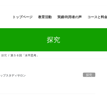
トップページ
教育活動
実績/利用者の声
コースと料
探究
探究
第５６回「水平思考」
探究
ップスタディサロン