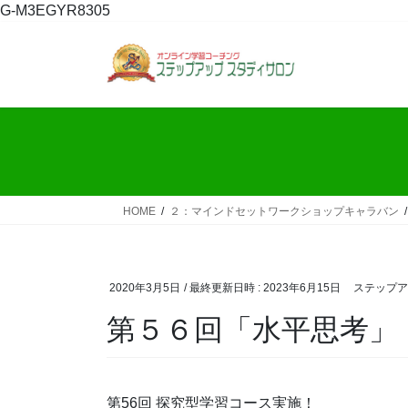
コ
ナ
G-M3EGYR8305
ン
ビ
テ
ゲ
ン
ー
ツ
シ
へ
ョ
ス
ン
キ
に
ッ
移
プ
動
HOME
２：マインドセットワークショップキャラバン
2020年3月5日
/ 最終更新日時 :
2023年6月15日
ステップア
第５６回「水平思考」
第56回 探究型学習コース実施！