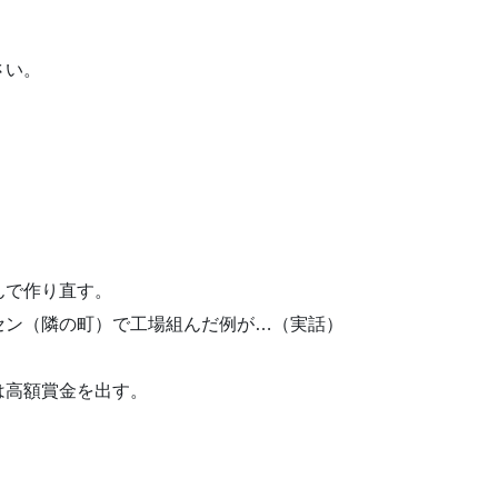
さい。
んで作り直す。
セン（隣の町）で工場組んだ例が…（実話）
は高額賞金を出す。
）