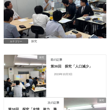
探究
カテゴリー
探究
前の記事
第36回 探究「人口減少」
2019年10月3日
探究
次の記事
第38回 探究「友情、努力、勝